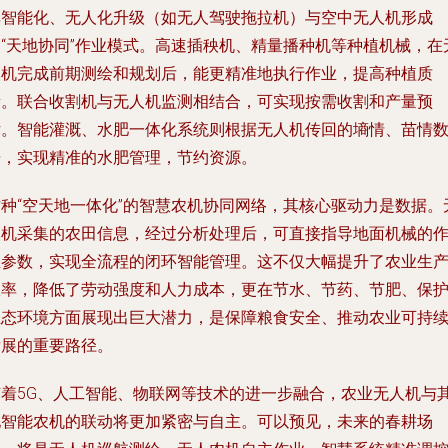
其智能化、无人化升级（如无人驾驶拖拉机）与空中无人机形成
了“天地协同”作业模式。高速插秧机、精量播种机等种植机械，在
人机完成前期测绘和规划后，能更精准地执行作业，提高种植质
量。联合收割机与无人机监测相结合，可实现按需收割和产量预
估。智能灌溉、水肥一体化系统则根据无人机传回的墒情、苗情
据，实现精准的水肥管理，节约资源。
这种“空天地一体化”的智慧农机协同网络，其核心驱动力是数据。
人机采集的农田信息，经过分析处理后，可直接指导地面机械的
业参数，实现全流程的闭环智能管理。这不仅大幅提升了农业生
效率，降低了劳动强度和人力成本，更在节水、节药、节肥、保
生态环境方面展现出巨大潜力，是保障粮食安全、推动农业可持
发展的重要路径。
随着5G、人工智能、物联网等技术的进一步融合，农业无人机与
他智能农机的联动将更加紧密与自主。可以预见，未来的春耕场