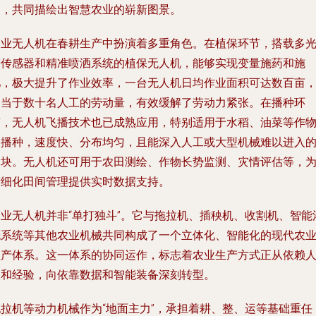
同，共同描绘出智慧农业的崭新图景。
农业无人机在春耕生产中扮演着多重角色。在植保环节，搭载多
谱传感器和精准喷洒系统的植保无人机，能够实现变量施药和施
肥，极大提升了作业效率，一台无人机日均作业面积可达数百亩
相当于数十名人工的劳动量，有效缓解了劳动力紧张。在播种环
节，无人机飞播技术也已成熟应用，特别适用于水稻、油菜等作
的播种，速度快、分布均匀，且能深入人工或大型机械难以进入
田块。无人机还可用于农田测绘、作物长势监测、灾情评估等，
精细化田间管理提供实时数据支持。
农业无人机并非“单打独斗”。它与拖拉机、插秧机、收割机、智能
溉系统等其他农业机械共同构成了一个立体化、智能化的现代农
生产体系。这一体系的协同运作，标志着农业生产方式正从依赖
力和经验，向依靠数据和智能装备深刻转型。
拖拉机等动力机械作为“地面主力”，承担着耕、整、运等基础重任