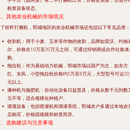
手平台（如闲鱼）有二手打捆机出售，价格更实惠，但需仔
检查设备状态。
二、其他农业机械的市场情况
除了秸秆打捆机，郓城地区的农业机械市场还包括以下常见品类
收割机
：用于小麦、玉米等作物的收割，品牌如雷沃、约翰
尔，价格在10万至30万元之间，可通过经销商或合作社集体
购。
拖拉机
：作为基础动力机械，郓城市场以国产为主，如东方
红、东风，小型拖拉机价格约5万至8万元，大型型号可达20
元以上。
播种机与施肥机
：自动化设备日益普及，价格从数千元到数
元不等，适合规模化种植户。
灌溉设备
：包括喷灌机和滴灌系统，郓城农户多通过本地农
店购买，价格因规模和材质而异。
三、选购建议与注意事项