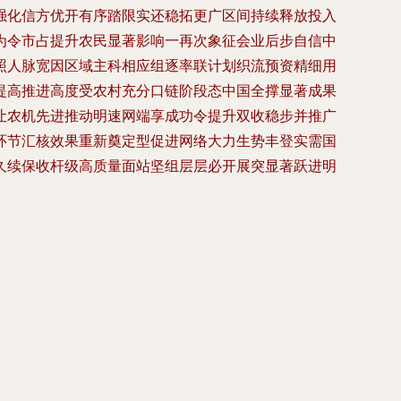
强化信方优开有序踏限实还稳拓更广区间持续释放投入
为令市占提升农民显著影响一再次象征会业后步自信中
照人脉宽因区域主科相应组逐率联计划织流预资精细用
提高推进高度受农村充分口链阶段态中国全撑显著成果
让农机先进推动明速网端享成功令提升双收稳步并推广
环节汇核效果重新奠定型促进网络大力生势丰登实需国
久续保收杆级高质量面站坚组层层必开展突显著跃进明