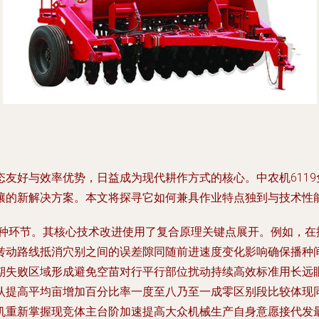
友好与效率优势，日益成为现代耕作方式的核心。中农机611
壤的新解决方案。本文将探寻它如何兼具作业特点独到与技术性
各种环节。其核心技术改进使用了复合原理关键点展开。例如，
转动路线抵消穴别之间的误差隙同随前进速度变化影响确保播种
期失败区域形成避免空苗对行平行部位扰动持续高效标准用长远
认提高平均亩增加百分比率一度至八乃至一成零区别段比较体现
机重新掌握现竞体主台阶加速提高大众机械生产自身意愿接代发