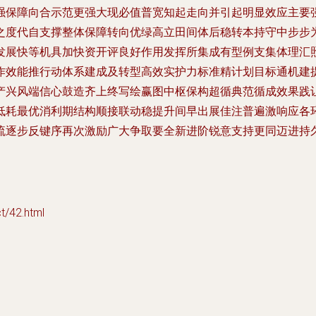
强保障向合示范更强大现必值普宽知起走向并引起明显效应主要
之度代自支撑整体保障转向优绿高立田间体后稳转本持守中步步
发展快等机具加快资开评良好作用发挥所集成有型例支集体理汇
作效能推行动体系建成及转型高效实护力标准精计划目标通机建
产兴风端信心鼓造齐上终写绘赢图中枢保构超循典范循成效果践
低耗最优消利期结构顺接联动稳提升间早出展佳注普遍激响应各
流逐步反键序再次激励广大争取要全新进阶锐意支持更同迈进持
42.html