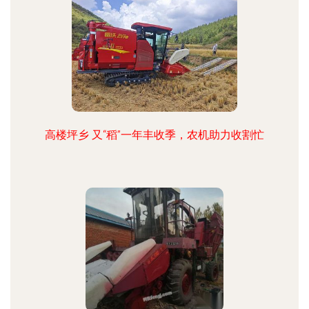
高楼坪乡 又“稻”一年丰收季，农机助力收割忙