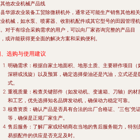
. 其他农业机械产品线
费县华源农业装备工贸除微耕机外，通常还可能生产销售其他相
农业机械，如水泵、喷雾器、收割机配件或其它型号的田园管理
等。对于有综合采购需求的用户，可以向厂家咨询完整的产品目
录，或许能获得更全面的解决方案和采购便利。
四、选购与使用建议
明确需求
：根据自家土地面积、地形土质、主要耕作项目（
深耕或浅旋）以及预算，确定选择柴油还是汽油，立式还是
式。
重视质量
：检查关键部件（如发动机、变速箱、刀轴）的材
和工艺，优先选择知名品牌发动机，确保动力稳定可靠。
核查资质
：确认产品是否具有合法的出厂合格证、“三包”凭
等，确保是正规厂家生产。
售后服务
：了解厂家或经销商在当地的售后服务能力，特别
易损配件的供应是否充足及时。