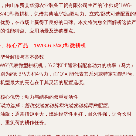
，由山东费县华源农业装备工贸有限公司生产的“小帅虎”1WG-
.3/4Q型微耕机，凭借其柴油/汽油双动力、立式/卧式可选配置的
出优势，在市场上赢得了良好的口碑。本文将为您全面解析这款
品的性能特点、应用场景及选购要点。
、核心产品：1WG-6.3/4Q型微耕机
. 型号解读与基本参数
1WG”代表微型耕耘机，“6.3”和“4”通常指配套动力的功率（马力
别为约6.3马力和4马力，而“Q”可能代表其系列或特定功能型号
该机型最大的亮点在于其灵活的配置选项。
. 核心优势：动力与结构的双重灵活性
双动力选择
：提供柴油发动机和汽油发动机两种配置。
柴油版
：通常扭矩更大，燃油经济性更好，耐久性强，适合长时
间、重负荷的耕作任务。