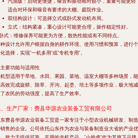
汽油版
：启动更便捷，噪音和振动相对较小，重量可能更轻
适合对环保和噪音有要求的大棚、庭院作业。
双结构设计
：可选择立式或卧式发动机布局。
立式
：结构紧凑，重心设计可能更合理，操作稳定性好。
卧式
：维修保养可能更为方便，散热性能或有不同特点。
这种设计允许用户根据自身的耕作环境、使用习惯和预算，进行
化选择，实现“一机多用”或“专机专用”。
. 主要功能与适用性
该机型适用于旱地、水田、果园、菜地、温室大棚等多种场景，
够高效完成旋耕、除草、开沟、起垄、培土等多项作业，极大地
轻了农民的劳动强度，提高了生产效率。
二、生产厂家：费县华源农业装备工贸有限公司
山东费县华源农业装备工贸是一家专注于小型农业机械研发、制
与销售的企业。公司依托山东作为农业与装备制造业大省的产业
势，致力于提供可靠、实用的农机产品。“小帅虎”作为其旗下品牌